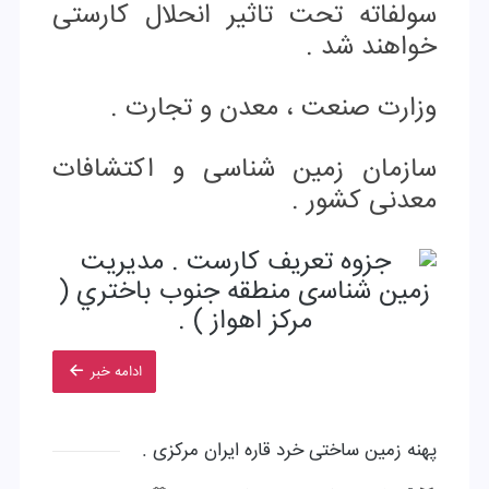
ﺳﻮﻟﻔﺎﺗﻪ ﺗﺤﺖ تاثیر اﻧﺤﻼل کارستی
ﺧﻮاﻫﻨﺪ ﺷﺪ .
وزارت صنعت ، معدن و تجارت .
سازمان زمین شناسی و اکتشافات
معدنی کشور .
ادامه خبر
پهنه زمین ساختی خرد قاره ایران مرکزی .