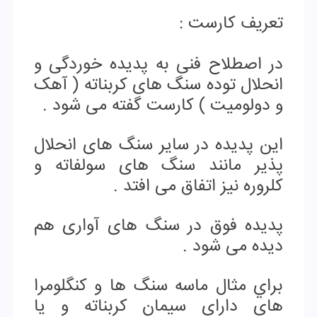
ﺗﻌﺮﯾﻒ کارﺳﺖ :
در اﺻﻄﻼح فنی ﺑﻪ پدیده ﺧﻮردگی و
اﻧﺤﻼل ﺗﻮده سنگ های کربناته ( آهک
و دولومیت ) کارست گفته می شود .
اﯾﻦ پدﯾﺪه در ﺳﺎﯾﺮ سنگ های اﻧﺤﻼل
پذیر ﻣﺎﻧﻨﺪ سنگ های ﺳﻮﻟﻔﺎﺗﻪ و
کلروره ﻧﯿﺰ اﺗﻔﺎق می اﻓﺘﺪ .
پدﯾﺪه ﻓﻮق در سنگ های آواری ﻫﻢ
دﯾﺪه می شود .
ﺑﺮاي ﻣﺜﺎل ﻣﺎﺳﻪ سنگ ها و کنگلوﻣﺮا
ﻫﺎی دارای ﺳﯿﻤﺎن کرﺑﻨﺎﺗﻪ و ﯾﺎ