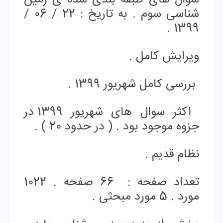
سوال های طبقه بندی شده ی زمین
شناسی سوم . به تاریخ : 22 / 06 /
1399 .
ویرایش کامل .
بررسی کامل شهریور 1399 .
اکثر سوال های شهریور 1399 در
جزوه موجود بود . ( در حدود 20 ) .
نظام قدیم .
ت
عداد صفحه : 66 صفحه . 1022
مورد . 5 مورد مبحثی .