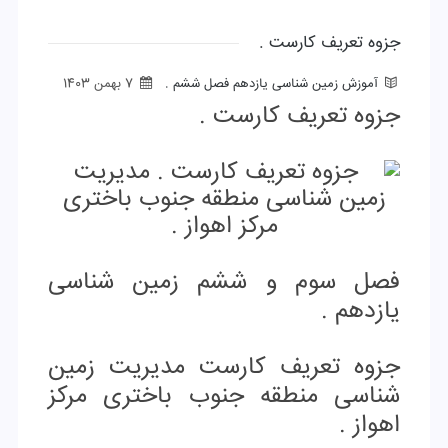
جزوه تعریف کارست .
آموزش زمین شناسی یازدهم فصل ششم .
7 بهمن 1403
جزوه تعریف کارست .
فصل سوم و ششم زمین شناسی
یازدهم .
جزوه تعریف کارست ﻣﺪﯾﺮﯾﺖ زﻣﯿﻦ
ﺷﻨﺎسی ﻣﻨﻄﻘﻪ ﺟﻨﻮب ﺑﺎﺧﺘﺮی ﻣﺮکز
اﻫﻮاز .